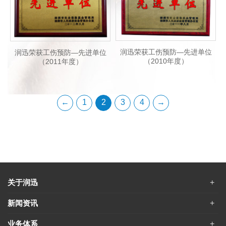
润迅荣获工伤预防—先进单位
润迅荣获工伤预防—先进单位
（2010年度）
（2011年度）
←
1
2
3
4
→
关于润迅
新闻资讯
业务体系